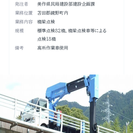
発注者
美作県民局建設部建設企画課
業務位置
苫田郡鏡野町内
業務内容
橋梁点検
規模
標準点検82橋，橋梁点検車等による
点検18橋
備考
高所作業車使用